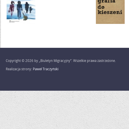
Copyright © 2026 by „Biuletyn Migracyjny”. Wszelkie prawa zastrzeżone.
Realizacja strony:
Paweł Traczyński