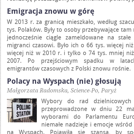
Emigracja znowu w górę
W 2013 r. za granicą mieszkało, według szac
tys. Polaków. Były to osoby przebywające tam n
jednocześnie ciągle zameldowane na stałe 
migranci czasowi. Było ich o 66 tys. więcej niż
więcej niż w 2010 r. i tylko o 74 tys. mniej 
2007. Po przejściowym spadku w latach
emigrantów czasowych z Polski znowu rośnie.
Polacy na Wyspach (nie) głosują
Małgorzata Radomska, Science-Po, Paryż
Wybory do rad dzielnicowych 
przeprowadzone w dniu 22 ma
wyborami do Parlamentu Europ
niemałe nadzieje i emocje wśród 
na Wyspach. Pojawiła się szansa, by sp