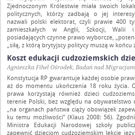
Zjednoczonym Królestwie miała swoich loka
politycznych, którzy zadbają o jej interesy
nazwali polski elektorat, czyli prawie 400 ty
zamieszkałych w Anglii, Szkocji, Walii i
posiadających czynne prawo wyborcze, „potencj
„siłą, z którą brytyjscy politycy muszą w końcu z
Koszt edukacji cudzoziemskich dzie
Agnieszka Fihel Ośrodek, Badań nad Migracja
Konstytucja RP gwarantuje każdej osobie praw
aż do momentu ukończenia 18 roku życia. O
prawa korzystają również dzieci cudzoziem
terenie Polski, bez względu na obywatelstwo 
„na organach państwa ciąży obowiązek zap
ku temu możliwości” (Klaus 2008: 56). Zgod
Ministra Edukacji Narodowej szkoły publi
zapewnić dzieciom cudzoziemskim lekcje język