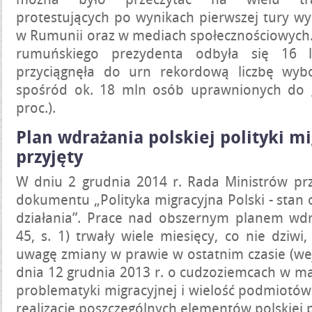
protestujących po wynikach pierwszej tury w
w Rumunii oraz w mediach społecznościowych
rumuńskiego prezydenta odbyła się 16 l
przyciągnęła do urn rekordową liczbę wy
spośród ok. 18 mln osób uprawnionych do g
proc.).
Plan wdrażania polskiej polityki m
przyjęty
W dniu 2 grudnia 2014 r. Rada Ministrów prz
dokumentu „Polityka migracyjna Polski - stan
działania”. Prace nad obszernym planem wdr
45, s. 1) trwały wiele miesięcy, co nie dziwi
uwagę zmiany w prawie w ostatnim czasie (wej
dnia 12 grudnia 2013 r. o cudzoziemcach w maj
problematyki migracyjnej i wielość podmiotó
realizację poszczególnych elementów polskiej p