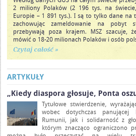
2 miliony Polaków (2 196 tys. na świeci
Europie – 1 891 tys.). I są to tylko dane na
zachowując zameldowanie na pobyt s
przebywają poza krajem. MSZ szacuje, 
mówić o 18-20 milionach Polaków i osób pols
Czytaj całość »
ARTYKUŁY
„Kiedy diaspora głosuje, Ponta osz
Tytułowe stwierdzenie, wyrażaj
wobec dotychczas panującej k
Rumunii, jak i solidarność z gł
którym znacząco ograniczono p
można było przeczytać na wielu tra