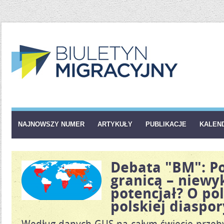
NAJNOWSZY NUMER
ARTYKUŁY
PUBLIKACJE
KALEN
Debata "BM": Po
granicą – niewy
potencjał? O po
polskiej diaspor
Według danych GUS na całym świecie prze