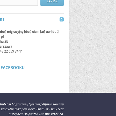
KT
[dot] migracyjny [dot] obm
[at]
uw [dot]
 pl
cha 2B
arszawa
 +48 22 659 74 11
 FACEBOOKU
Biuletyn Migracyjny” jest współfinansowany
e środków Europejskiego Funduszu na Rzecz
Integracji Obywateli Państw Trzecich.