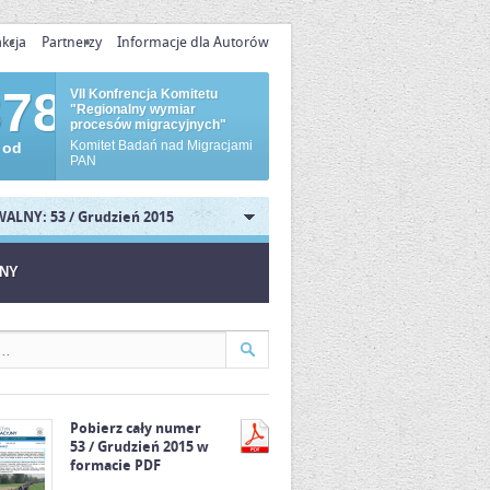
kcja
Partnerzy
Informacje dla Autorów
878
VII Konfrencja Komitetu
"Regionalny wymiar
procesów migracyjnych"
Komitet Badań nad Migracjami
 od
PAN
ALNY: 53 / Grudzień 2015
JNY
Pobierz cały numer
53 / Grudzień 2015 w
formacie PDF