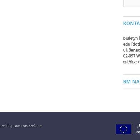
KONTA
biuletyn 
edu [dot]
ul. Bana
02-097 W
tel./fax:
BM NA
zelkie prawa zastrzeżone.
„
z