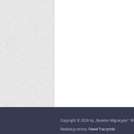
Copyright © 2026 by „Biuletyn Migracyjny”. Ws
Realizacja strony:
Paweł Traczyński