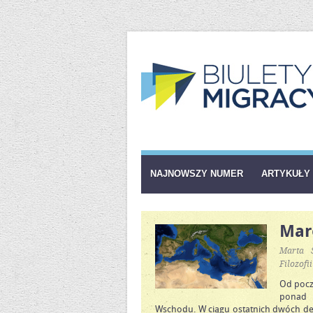
NAJNOWSZY NUMER
ARTYKUŁY
Mar
Marta S
Filozofi
Od począ
ponad 1
Wschodu. W ciągu ostatnich dwóch dek