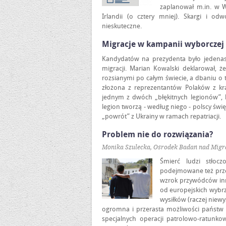
zaplanował m.in. w Wi
Irlandii (o cztery mniej). Skargi i od
nieskuteczne.
Migracje w kampanii wyborczej
Kandydatów na prezydenta było jedenast
migracji. Marian Kowalski deklarował, ż
rozsianymi po całym świecie, a dbaniu o 
złożona z reprezentantów Polaków z kra
jednym z dwóch „błękitnych legionów”,
legion tworzą - według niego - polscy świ
„powrót” z Ukrainy w ramach repatriacji.
Problem nie do rozwiązania?
Monika Szulecka, Ośrodek Badań nad Migr
Śmierć ludzi stłoc
podejmowane też przez
wzrok przywódców inn
od europejskich wybrz
wysiłków (raczej niew
ogromna i przerasta możliwości państw u
specjalnych operacji patrolowo-ratun