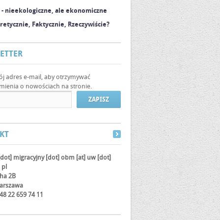
 - nieekologiczne, ale ekonomiczne
oretycznie, Faktycznie, Rzeczywiście?
ETTER
ój adres e-mail, aby otrzymywać
ienia o nowościach na stronie.
KT
[dot] migracyjny [dot] obm
[at]
uw [dot]
 pl
cha 2B
arszawa
 +48 22 659 74 11