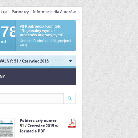
kcja
Partnerzy
Informacje dla Autorów
878
VII Konfrencja Komitetu
"Regionalny wymiar
procesów migracyjnych"
Komitet Badań nad Migracjami
 od
PAN
ALNY: 51 / Czerwiec 2015
JNY
Pobierz cały numer
51 / Czerwiec 2015 w
formacie PDF