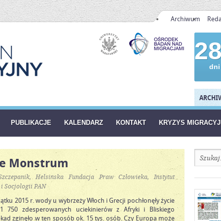
Archiwum
Reda
2
dni
ARCHIW
PUBLIKACJE
KALENDARZ
KONTAKT
KRYZYS MIGRACY
e Monstrum
zczepanik, Helsińska Fundacja Praw Człowieka, Instytut
i i Socjologii PAN
tku 2015 r. wody u wybrzeży Włoch i Grecji pochłonęły życie
 750 zdesperowanych uciekinierów z Afryki i Bliskiego
ad zginęło w ten sposób ok. 15 tys. osób. Czy Europa może