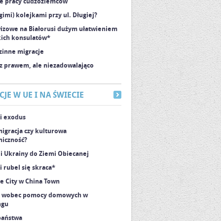
ce pracy cudzoziemców
gimi) kolejkami przy ul. Długiej?
izowe na Białorusi dużym ułatwieniem
kich konsulatów*
zinne migracje
z prawem, ale niezadowalająco
JE W UE I NA ŚWIECIE
i exodus
igracja czy kulturowa
iczność?
i i Ukrainy do Ziemi Obiecanej
i rubel się skraca*
e City w China Town
 wobec pomocy domowych w
ngu
państwa