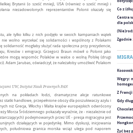
dotyczą
elkiej Brytanii (o sześć mniej), USA (również o sześć mniej) i
Co z (dłu
wołania niezadowolonych reprezentantów Polonii okazały się
Centra w
dla pols
(Nie)rod
u, ale tylko kilku z nich podjęło w swoich kampaniach wątek
Zgodnie 
e nie wolno wyrzekać się solidarności i wspólnoty z Polakami
tę solidarność mogłaby służyć rada społeczna przy prezydencie,
ju, Kresów i emigracji. Grzegorz Braun mówił o Polonii jako
MIGRAC
 które mogą wspomóc Polaków w walce o wolną Polskę (drugi
ęci). Adam Jarubas, oświadczył, że należałoby umożliwić Polakom
Kosowsk
Węgry: m
homogen
acjami UW, Instytut Nauk Prawnych PAN
Z Francj
zonych na pokładach łodzi, dramatyczne akcje ratunkowe
 statki handlowe, przepełnione obozy dla poszukiwaczy azylu i
Gdy dług
ych niż Grecja, Włochy i Malta krajów europejskich odwrócony
Chocolat
eży Morza Śródziemnego pokazały wyraźnie, że - niezależnie od
ystarczających) podejmowanych przez UE - presja migracyjna jest
Przemoc
Hongko
nijnych działających w pojedynkę. Mimo dyskusji, inicjowania
kowych, południowa granica morska wciąż ulega pod naporem
Żyć bez 