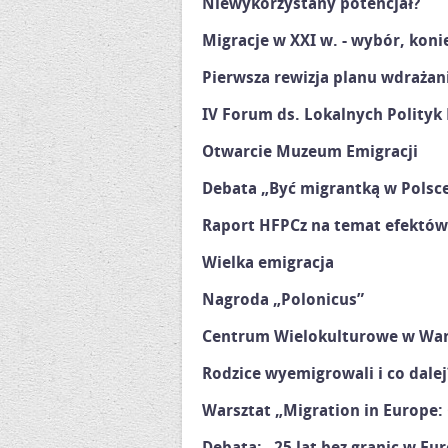
Niewykorzystany potencjał?
Migracje w XXI w. - wybór, kon
Pierwsza rewizja planu wdrażani
IV Forum ds. Lokalnych Polityk
Otwarcie Muzeum Emigracji
Debata „Być migrantką w Polsc
Raport HFPCz na temat efektów
Wielka emigracja
Nagroda „Polonicus”
Centrum Wielokulturowe w Wa
Rodzice wyemigrowali i co dalej
Warsztat „Migration in Europe:
Debata: „25 lat bez granic w Eu