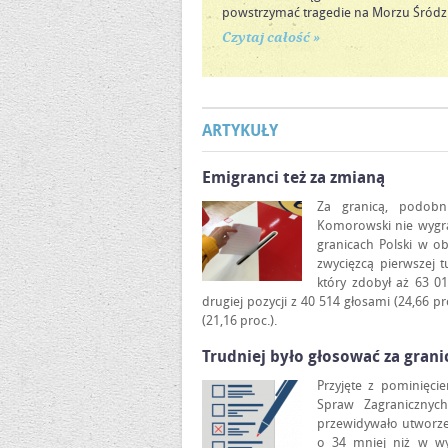
powstrzymać tragedie na Morzu Śród
Czytaj całość »
ARTYKUŁY
Emigranci też za zmianą
Za granicą, podobn
Komorowski nie wygrał
granicach Polski w o
zwycięzcą pierwszej t
który zdobył aż 63 01
drugiej pozycji z 40 514 głosami (24,66 
(21,16 proc.).
Trudniej było głosować za grani
Przyjęte z pominięci
Spraw Zagranicznyc
przewidywało utworze
o 34 mniej niż w wy