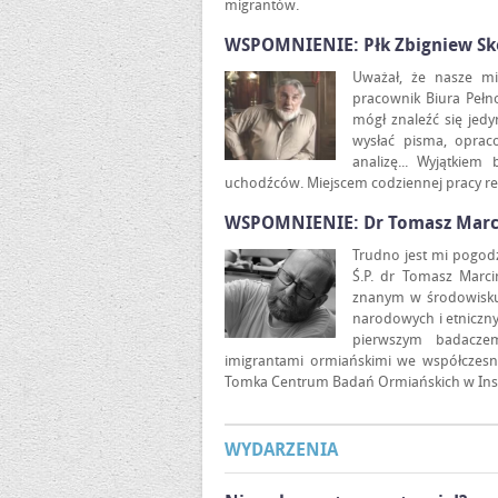
migrantów.
WSPOMNIENIE: Płk Zbigniew Sk
Uważał, że nasze mi
pracownik Biura Peł
mógł znaleźć się jedy
wysłać pisma, oprac
analizę... Wyjątkiem
uchodźców. Miejscem codziennej pracy res
WSPOMNIENIE: Dr Tomasz Marc
Trudno jest mi pogodzi
Ś.P. dr Tomasz Marc
znanym w środowisku 
narodowych i etniczny
pierwszym badaczem
imigrantami ormiańskimi we współczesne
Tomka Centrum Badań Ormiańskich w Instyt
WYDARZENIA