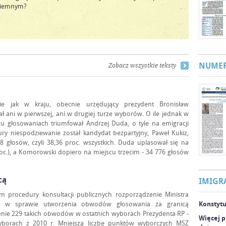
ziemnym?
NUMER
Zobacz wszystkie teksty
ie jak w kraju, obecnie urzędujący prezydent Bronisław
 ani w pierwszej, ani w drugiej turze wyborów. O ile jednak w
bu głosowaniach triumfował Andrzej Duda, o tyle na emigracji
ury niespodziewanie został kandydat bezpartyjny, Paweł Kukiz,
8 głosów, czyli 38,36 proc. wszystkich. Duda uplasował się na
proc.), a Komorowski dopiero na miejscu trzecim - 34 776 głosów
cą
IMIGR
em procedury konsultacji publicznych rozporządzenie Ministra
h w sprawie utworzenia obwodów głosowania za granicą
Konstyt
nie 229 takich obwodów w ostatnich wyborach Prezydenta RP -
Więcej p
borach z 2010 r. Mniejszą liczbę punktów wyborczych MSZ