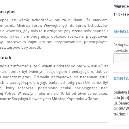
Migracje
oczylas
TFR - Te
ejsce jest wśród uchodźców, nie za biurkami. Za biurkiem
nomocnika Ministra Spraw Wewnętrznych do Spraw Uchodźców
nie wówczas, gdy było to niezbędne: gdy trzeba było napisać i
NEWSL
ować jakieś harmonogramy, dokonać rozliczeń, przygotować
 byli pracownicy zajmujący się przyjmowaniem potencjalnych
Podaj sw
zty zespołu były ośrodki.
powiadom
iniak
ć się z informacją, że 9 kwietnia odszedł od nas w wieku 49 lat
iniak. Tomek był świetnym socjologiem i pedagogiem, dobrze
badaczy migracji. Od wielu lat zajmował się badaniami grup
KONTA
ch, a szczególną rolę w jego badaniach odgrywali Ormianie. Był
, który rozpoczął pogłębione studia socjologiczne nad
biuletyn 
j Polsce. W zeszłym roku minęło 10 lat od utworzenia przez
edu [dot]
ucie Socjologii Uniwersytetu Mikołaja Kopernika w Toruniu.
ul. Bana
02-097 W
tel./fax: